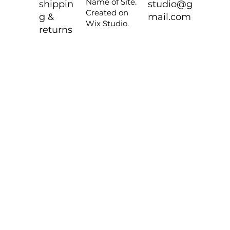
Name of Site.
shippin
studio@g
Created on
g &
mail.com
Wix Studio.
returns