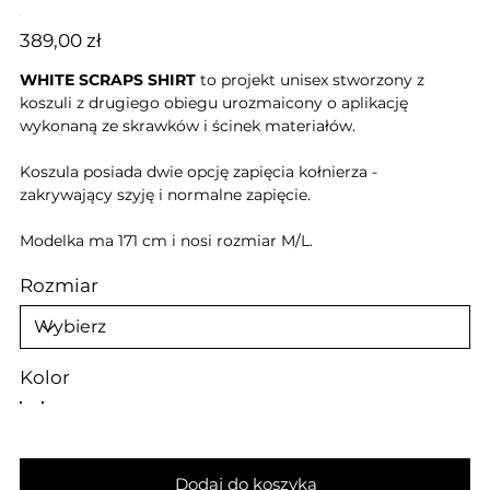
Cena
389,00 zł
WHITE SCRAPS SHIRT
to projekt unisex stworzony z
koszuli z drugiego obiegu urozmaicony o aplikację
wykonaną ze skrawków i ścinek materiałów.
Koszula posiada dwie opcję zapięcia kołnierza -
zakrywający szyję i normalne zapięcie.
Modelka ma 171 cm i nosi rozmiar M/L.
Rozmiar
Kolor
Dodaj do koszyka