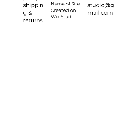
Name of Site.
shippin
studio@g
Created on
g &
mail.com
Wix Studio.
returns